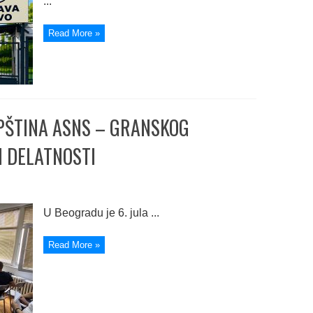
...
Read More »
PŠTINA ASNS – GRANSKOG
 DELATNOSTI
U Beogradu je 6. jula ...
Read More »