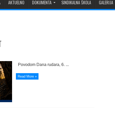
A
AKTUELNO
DOKUMENTA
SINDIKALNA ŠKOLA
GALERIJA
T
Povodom Dana rudara, 6. ...
Read More »