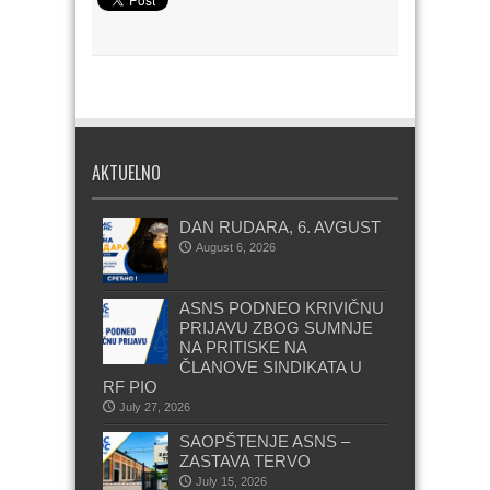
AKTUELNO
DAN RUDARA, 6. AVGUST
August 6, 2026
ASNS PODNEO KRIVIČNU
PRIJAVU ZBOG SUMNJE
NA PRITISKE NA
ČLANOVE SINDIKATA U
RF PIO
July 27, 2026
SAOPŠTENJE ASNS –
ZASTAVA TERVO
July 15, 2026