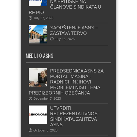
NA PRITISKE NA
ČLANOVE SINDIKATA U
RF PIO
July 27, 2026
SAOPŠTENJE ASNS –
ZASTAVA TERVO
July 15, 2026
MEDIJI O ASNS
PREDSEDNICA ASNS ZA
PORTAL MAŠINA :
RADNICI I NJIHOVI
PROBLEMI NISU TEMA
PREDIZBORNIH OBEĆANJA
December 7, 2023
UTVRDITI
REPREZENTATIVNOST
SINDIKATA, ZAHTEVA
ASNS
October 5, 2023