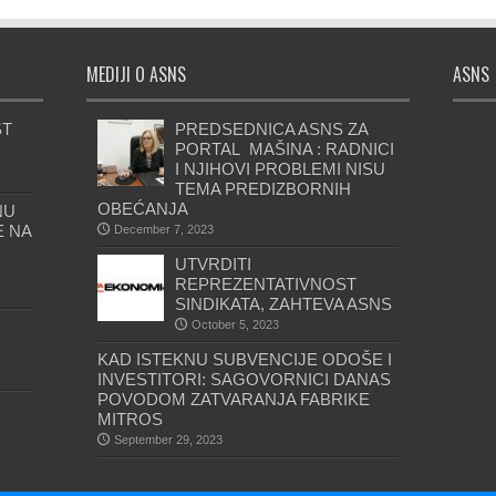
MEDIJI O ASNS
ASNS
ST
PREDSEDNICA ASNS ZA
PORTAL MAŠINA : RADNICI
I NJIHOVI PROBLEMI NISU
TEMA PREDIZBORNIH
OBEĆANJA
NU
E NA
December 7, 2023
UTVRDITI
REPREZENTATIVNOST
SINDIKATA, ZAHTEVA ASNS
October 5, 2023
KAD ISTEKNU SUBVENCIJE ODOŠE I
INVESTITORI: SAGOVORNICI DANAS
POVODOM ZATVARANJA FABRIKE
MITROS
September 29, 2023