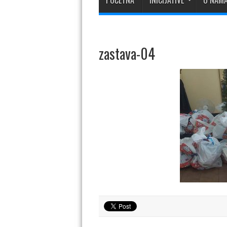
POČETNA
INICIJATIVE
O NAM
zastava-04