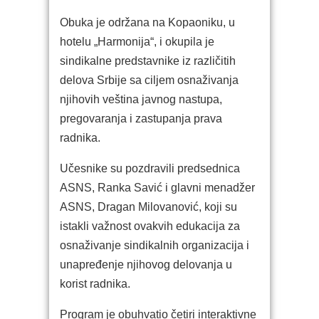
Obuka je održana na Kopaoniku, u
hotelu „Harmonija“, i okupila je
sindikalne predstavnike iz različitih
delova Srbije sa ciljem osnaživanja
njihovih veština javnog nastupa,
pregovaranja i zastupanja prava
radnika.
Učesnike su pozdravili predsednica
ASNS, Ranka Savić i glavni menadžer
ASNS, Dragan Milovanović, koji su
istakli važnost ovakvih edukacija za
osnaživanje sindikalnih organizacija i
unapređenje njihovog delovanja u
korist radnika.
Program je obuhvatio četiri interaktivne