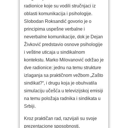
radionice koje su vodili stručnjaci iz
oblasti komunikacija i psihologije.
Slobodan Roksandić govorio je o
principima uspešne verbalne i
neverbalne komunikacije, dok je Dejan
Živković predstavio osnove psihologije
i veštine uticaja u sindikalnom
kontekstu. Marko Milovanović održao je
dve radionice: jednu na temu strukture
izlaganja sa praktičnom vežbom „Zašto
sindikat?“, i drugu koja je obuhvatila
simulaciju učešća u televizijskoj emisiji
na temu položaja radnika i sindikata u
Srbiji.
Kroz praktičan rad, razvijali su svoje
prezentacione sposobnosti,