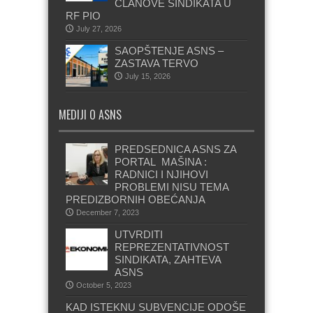
ČLANOVE SINDIKATA U
RF PIO
July 27, 2026
SAOPŠTENJE ASNS –
ZASTAVA TERVO
July 15, 2026
MEDIJI O ASNS
PREDSEDNICA ASNS ZA
PORTAL MAŠINA :
RADNICI I NJIHOVI
PROBLEMI NISU TEMA
PREDIZBORNIH OBEĆANJA
December 7, 2023
UTVRDITI
REPREZENTATIVNOST
SINDIKATA, ZAHTEVA
ASNS
October 5, 2023
KAD ISTEKNU SUBVENCIJE ODOŠE