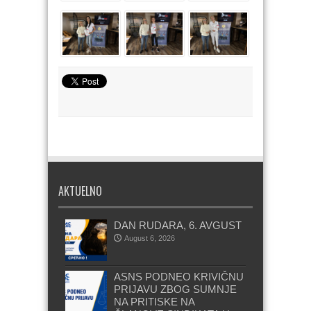
AKTUELNO
DAN RUDARA, 6. AVGUST
August 6, 2026
ASNS PODNEO KRIVIČNU
PRIJAVU ZBOG SUMNJE
NA PRITISKE NA