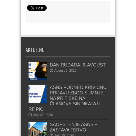
AKTUELNO
DAN RUDARA, 6. AVGUST
August 6, 2026
ASNS PODNEO KRIVIČNU
PRIJAVU ZBOG SUMNJE
NA PRITISKE NA
ČLANOVE SINDIKATA U
RF PIO
July 27, 2026
SAOPŠTENJE ASNS –
ZASTAVA TERVO
July 15, 2026