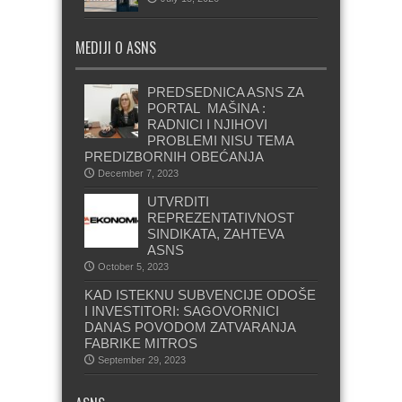
MEDIJI O ASNS
PREDSEDNICA ASNS ZA
PORTAL MAŠINA :
RADNICI I NJIHOVI
PROBLEMI NISU TEMA
PREDIZBORNIH OBEĆANJA
December 7, 2023
UTVRDITI
REPREZENTATIVNOST
SINDIKATA, ZAHTEVA
ASNS
October 5, 2023
KAD ISTEKNU SUBVENCIJE ODOŠE
I INVESTITORI: SAGOVORNICI
DANAS POVODOM ZATVARANJA
FABRIKE MITROS
September 29, 2023