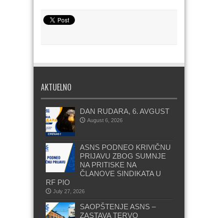
AKTUELNO
DAN RUDARA, 6. AVGUST
August 6, 2026
ASNS PODNEO KRIVIČNU
PRIJAVU ZBOG SUMNJE
NA PRITISKE NA
ČLANOVE SINDIKATA U
RF PIO
July 27, 2026
SAOPŠTENJE ASNS –
ZASTAVA TERVO