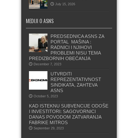
July 15, 2026
MEDIJI O ASNS
PREDSEDNICA ASNS ZA
PORTAL MAŠINA :
RADNICI I NJIHOVI
PROBLEMI NISU TEMA
PREDIZBORNIH OBEĆANJA
December 7, 2023
UTVRDITI
REPREZENTATIVNOST
SINDIKATA, ZAHTEVA
ASNS
October 5, 2023
KAD ISTEKNU SUBVENCIJE ODOŠE
I INVESTITORI: SAGOVORNICI
DANAS POVODOM ZATVARANJA
FABRIKE MITROS
September 29, 2023