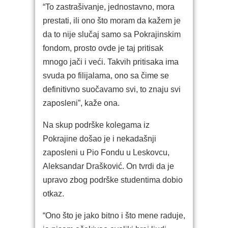
“To zastrašivanje, jednostavno, mora
prestati, ili ono što moram da kažem je
da to nije slučaj samo sa Pokrajinskim
fondom, prosto ovde je taj pritisak
mnogo jači i veći. Takvih pritisaka ima
svuda po filijalama, ono sa čime se
definitivno suočavamo svi, to znaju svi
zaposleni”, kaže ona.
Na skup podrške kolegama iz
Pokrajine došao je i nekadašnji
zaposleni u Pio Fondu u Leskovcu,
Aleksandar Drašković. On tvrdi da je
upravo zbog podrške studentima dobio
otkaz.
“Ono što je jako bitno i što mene raduje,