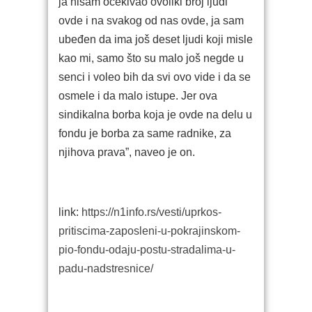
ja nisam očekivao ovoliki broj ljudi
ovde i na svakog od nas ovde, ja sam
ubeđen da ima još deset ljudi koji misle
kao mi, samo što su malo još negde u
senci i voleo bih da svi ovo vide i da se
osmele i da malo istupe. Jer ova
sindikalna borba koja je ovde na delu u
fondu je borba za same radnike, za
njihova prava”, naveo je on.
link:
https://n1info.rs/vesti/uprkos-
pritiscima-zaposleni-u-pokrajinskom-
pio-fondu-odaju-postu-stradalima-u-
padu-nadstresnice/