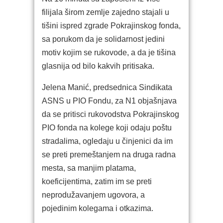
filijala širom zemlje zajedno stajali u
tišini ispred zgrade Pokrajinskog fonda,
sa porukom da je solidarnost jedini
motiv kojim se rukovode, a da je tišina
glasnija od bilo kakvih pritisaka.
Jelena Manić, predsednica Sindikata
ASNS u PIO Fondu, za N1 objašnjava
da se pritisci rukovodstva Pokrajinskog
PIO fonda na kolege koji odaju poštu
stradalima, ogledaju u činjenici da im
se preti premeštanjem na druga radna
mesta, sa manjim platama,
koeficijentima, zatim im se preti
neprodužavanjem ugovora, a
pojedinim kolegama i otkazima.