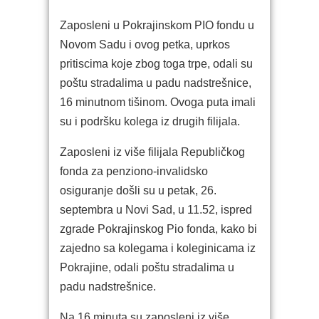
Zaposleni u Pokrajinskom PIO fondu u
Novom Sadu i ovog petka, uprkos
pritiscima koje zbog toga trpe, odali su
poštu stradalima u padu nadstrešnice,
16 minutnom tišinom. Ovoga puta imali
su i podršku kolega iz drugih filijala.
Zaposleni iz više filijala Republičkog
fonda za penziono-invalidsko
osiguranje došli su u petak, 26.
septembra u Novi Sad, u 11.52, ispred
zgrade Pokrajinskog Pio fonda, kako bi
zajedno sa kolegama i koleginicama iz
Pokrajine, odali poštu stradalima u
padu nadstrešnice.
Na 16 minuta su zaposleni iz više