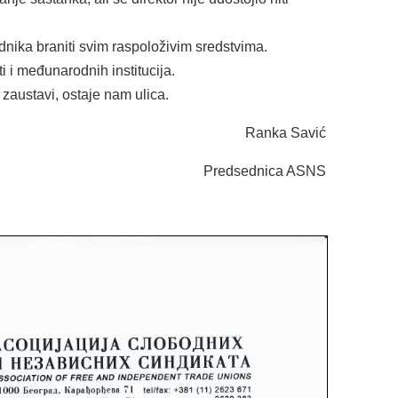
dnika braniti svim raspoloživim sredstvima.
 i međunarodnih institucija.
zaustavi, ostaje nam ulica.
Ranka Savić
Predsednica ASNS