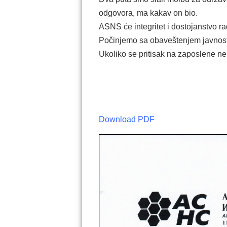
odgovora, ma kakav on bio.
ASNS će integritet i dostojanstvo ra
Počinjemo sa obaveštenjem javnosti
Ukoliko se pritisak na zaposlene ne 
Download PDF