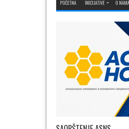
POČETNA
INICIJATIVE
O NAM
SAOPŠTENJE ASNS