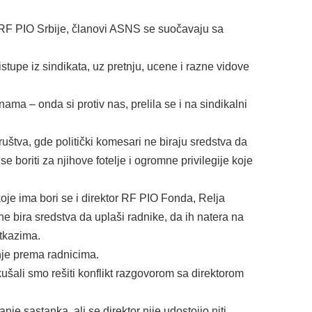
RF PIO Srbije, članovi ASNS se suočavaju sa
istupe iz sindikata, uz pretnju, ucene i razne vidove
ama – onda si protiv nas, prelila se i na sindikalni
ruštva, gde politički komesari ne biraju sredstva da
 boriti za njihove fotelje i ogromne privilegije koje
koje ima bori se i direktor RF PIO Fonda, Relja
e bira sredstva da uplaši radnike, da ih natera na
tkazima.
je prema radnicima.
ušali smo rešiti konflikt razgovorom sa direktorom
je sastanka, ali se direktor nije udostojio niti