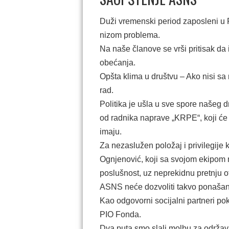
Duži vremenski period zaposleni u 
nizom problema.
Na naše članove se vrši pritisak da 
obećanja.
Opšta klima u društvu – Ako nisi sa n
rad.
Politika je ušla u sve spore našeg d
od radnika naprave „KRPE“, koji će se
imaju.
Za nezaslužen položaj i privilegije 
Ognjenović, koji sa svojom ekipom n
poslušnost, uz neprekidnu pretnju o
ASNS neće dozvoliti takvo ponašan
Kao odgovorni socijalni partneri pok
PIO Fonda.
Dva puta smo slali molbu za održavan